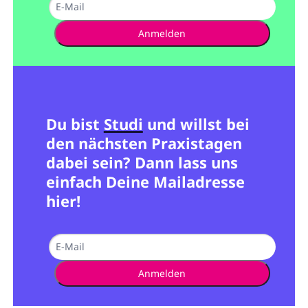
Anmelden
Du bist
Studi
und willst bei
den nächsten Praxistagen
dabei sein? Dann lass uns
einfach Deine Mailadresse
hier!
Anmelden